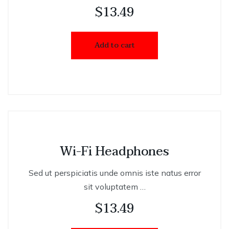
$
13.49
Add to cart
Wi-Fi Headphones
Sed ut perspiciatis unde omnis iste natus error
sit voluptatem …
$
13.49